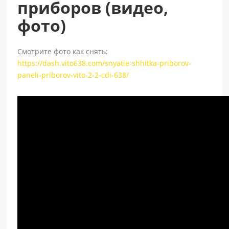
приборов (видео,
фото)
Смотрите фото как снять:
https://dash.vito638.com/snyatie-shhitka-priborov-
paneli-priborov-vito-2-2-cdi-638/