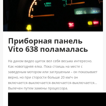
Приборная панель
Vito 638 поламалась
На даном видео щиток вел себя весьма интересно.
Как новогодняя елка. Пока стоишь на месте с
заведеным мотором или заглушеным – он показывает
верно, но при сторости больше 20 км/ч он
включается-выключается-включается-выключается…
Вылечен путем замены процессора.