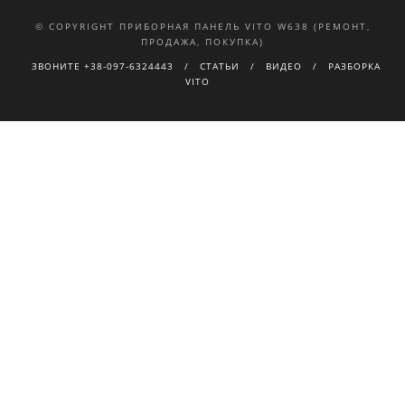
© COPYRIGHT ПРИБОРНАЯ ПАНЕЛЬ VITO W638 (РЕМОНТ,
ПРОДАЖА, ПОКУПКА)
ЗВОНИТЕ +38-097-6324443
СТАТЬИ
ВИДЕО
РАЗБОРКА
VITO