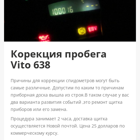
Корекция пробега
Vito 638
Причины для коррекции спидометров могут быть
самые различные. Допустим по каким то причинам
приборная доска вышла из строя.В таком случае у вас
два варианта развития событий ,это ремонт щитка
приборов или его замена.
Процедура занимает 2 часа, доставка щитка
осуществляется Новой почтой. Цена 25 долларов по
коммерческому курсу.