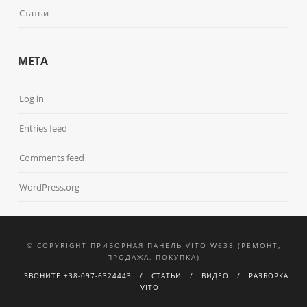
Статьи
META
Log in
Entries feed
Comments feed
WordPress.org
© COPYRIGHT ПРИБОРНАЯ ПАНЕЛЬ VITO W638 (РЕМОНТ,
ПРОДАЖА, ПОКУПКА)
ЗВОНИТЕ +38-097-6324443
СТАТЬИ
ВИДЕО
РАЗБОРКА
VITO