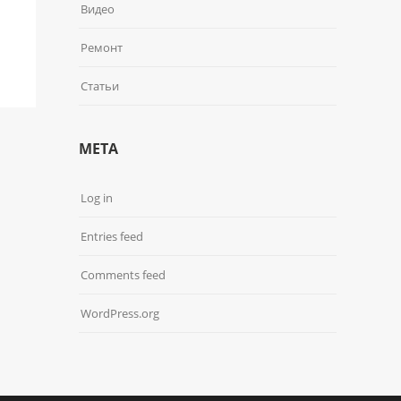
Видео
Ремонт
Статьи
META
Log in
Entries feed
Comments feed
WordPress.org