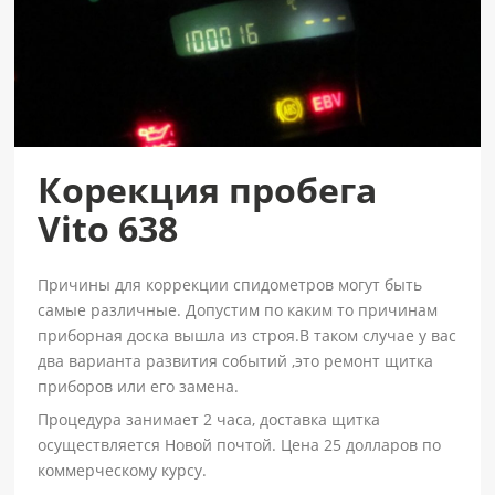
Корекция пробега
Vito 638
Причины для коррекции спидометров могут быть
самые различные. Допустим по каким то причинам
приборная доска вышла из строя.В таком случае у вас
два варианта развития событий ,это ремонт щитка
приборов или его замена.
Процедура занимает 2 часа, доставка щитка
осуществляется Новой почтой. Цена 25 долларов по
коммерческому курсу.